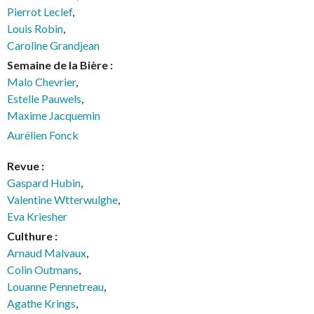
Pierrot Leclef
,
Louis Robin
,
Caroline Grandjean
Semaine de la Bière :
Malo Chevrier
,
Estelle Pauwels
,
Maxime Jacquemin
Aurélien Fonck
Revue :
Gaspard Hubin
,
Valentine Wtterwulghe
,
Eva Kriesher
Culthure :
Arnaud Malvaux
,
Colin Outmans
,
Louanne Pennetreau
,
Agathe Krings
,