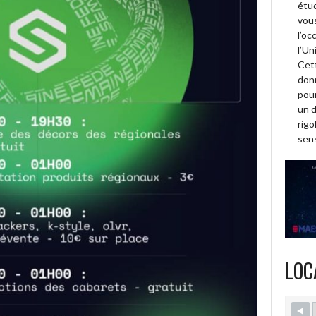
étud
vous
l’oc
l’Un
Cett
donn
pour
un 
rigo
sens
LOC