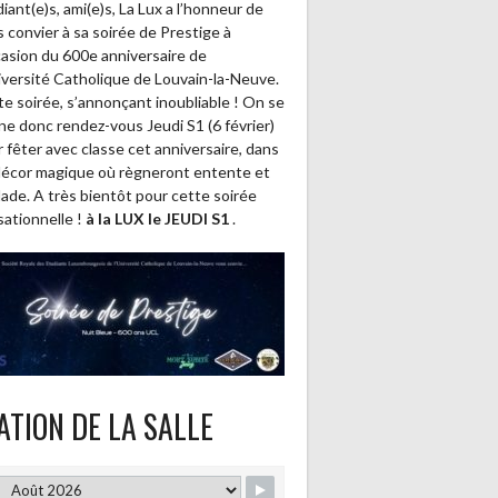
iant(e)s, ami(e)s, La Lux a l’honneur de
 convier à sa soirée de Prestige à
casion du 600e anniversaire de
iversité Catholique de Louvain-la-Neuve.
e soirée, s’annonçant inoubliable ! On se
e donc rendez-vous Jeudi S1 (6 février)
 fêter avec classe cet anniversaire, dans
décor magique où règneront entente et
lade. A très bientôt pour cette soirée
ationnelle !
à la LUX le JEUDI S1
.
ATION DE LA SALLE