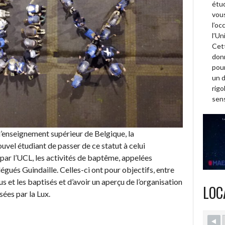
étud
vous
l’oc
l’Un
Cett
donn
pour
un 
rigo
sens
d’enseignement supérieur de Belgique, la
uvel étudiant de passer de ce statut à celui
i par l’UCL, les activités de baptême, appelées
légués Guindaille. Celles-ci ont pour objectifs, entre
eus et les baptisés et d’avoir un aperçu de l’organisation
LOC
sées par la Lux.