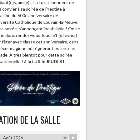
iant(e)s, ami(e)s, La Lux a l’honneur de
 convier à sa soirée de Prestige à
casion du 600e anniversaire de
iversité Catholique de Louvain-la-Neuve.
e soirée, s’annonçant inoubliable ! On se
e donc rendez-vous Jeudi S1 (6 février)
 fêter avec classe cet anniversaire, dans
décor magique où règneront entente et
lade. A très bientôt pour cette soirée
ationnelle !
à la LUX le JEUDI S1
.
ATION DE LA SALLE